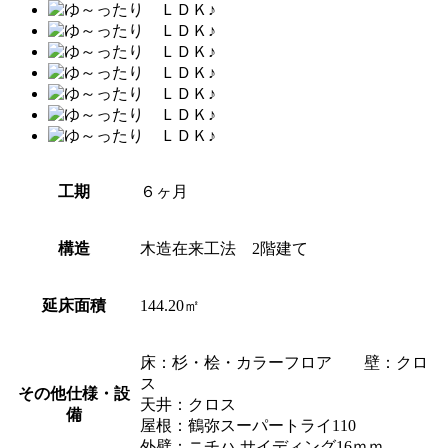
工期
６ヶ月
構造
木造在来工法 2階建て
延床面積
144.20㎡
床：杉・桧・カラーフロア 壁：クロ
ス
その他仕様・設
天井：クロス
備
屋根：鶴弥スーパートライ110
外壁：ニチハ サイディング16ｍｍ