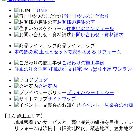
HOME
皆戸中6つのこだわり
お客様の感謝の声
住まいのスケジュール
お問い合わせ・資料請求
商品ラインナップ
木の郷の家
土地とセットで家を考える
リフォーム
こだわりの施工事例
洋風の注文住宅
和風の注文住宅
やっぱり平屋
ワンラン
ブログ
会社案内
プライバシーポリシー
サイトマップ
イベント・見楽会のお知
【主な施工エリア】
地域密着でのサービスと、高い品質の維持を目指してい
リフォームは浜松市（旧浜北区内、積志地区、笠井地区