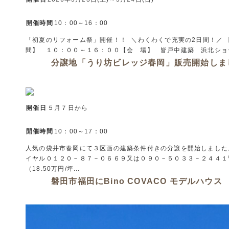
開催時間
10：00～16：00
「初夏のリフォーム祭」開催！！ ＼わくわくで充実の2日間！／
間】 １０：００～１６：００【会 場】 皆戸中建築 浜北ショール
分譲地「うり坊ビレッジ春岡」販売開始しま
開催日
５月７日から
開催時間
10：00～17：00
人気の袋井市春岡にて３区画の建築条件付きの分譲を開始しました
イヤル０１２０－８７－０６６９又は０９０－５０３３－２４４１皆戸中
（18.50万円/坪...
磐田市福田にBino COVACO モデルハウ