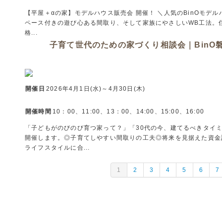
【平屋＋αの家】モデルハウス販売会 開催！ ＼人気のBinOモ
ペース付きの遊び心ある間取り、そして家族にやさしいWB工法。
格...
子育て世代のための家づくり相談会｜BinO
開催日
2026年4月1日(水)～4月30日(木)
開催時間
10：00、11:00、13：00、14:00、15:00、16:00
「子どもがのびのび育つ家って？」「30代の今、建てるべきタイ
開催します。◎子育てしやすい間取りの工夫◎将来を見据えた資金
ライフスタイルに合...
1
2
3
4
5
6
7