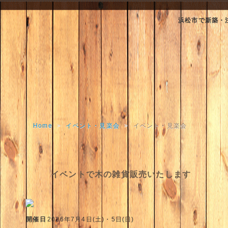
浜松市で新築・
Home
>
イベント・見楽会
>
イベント・見楽会
イベントで木の雑貨販売いたします
開催日
2026年7月4日(土)・5日(日)