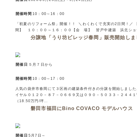
開催時間
10：00～16：00
「初夏のリフォーム祭」開催！！ ＼わくわくで充実の2日間！／
間】 １０：００～１６：００【会 場】 皆戸中建築 浜北ショール
分譲地「うり坊ビレッジ春岡」販売開始しま
開催日
５月７日から
開催時間
10：00～17：00
人気の袋井市春岡にて３区画の建築条件付きの分譲を開始しました
イヤル０１２０－８７－０６６９又は０９０－５０３３－２４４１皆戸中
（18.50万円/坪...
磐田市福田にBino COVACO モデルハウ
開催日
5月7日～