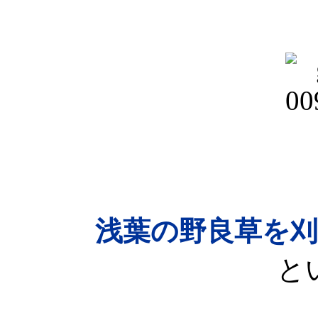
浅葉の野良草を
と