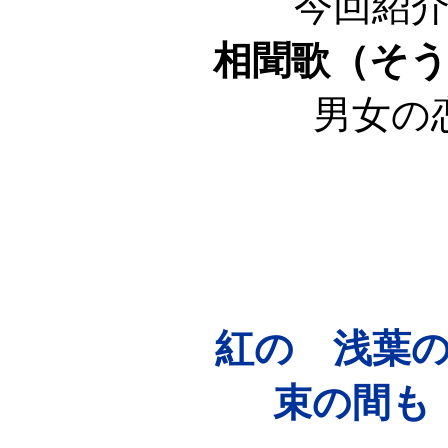
今回紹
相聞歌（そ
男女の
紅の 浅葉
束の間も