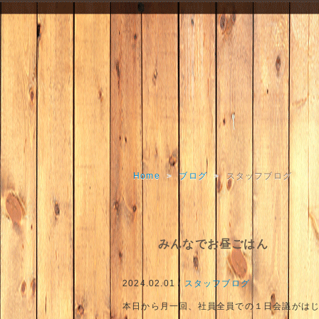
Home
>
ブログ
>
スタッフブログ
みんなでお昼ごはん
2024.02.01 /
スタッフブログ
本日から月一回、社員全員での１日会議がは