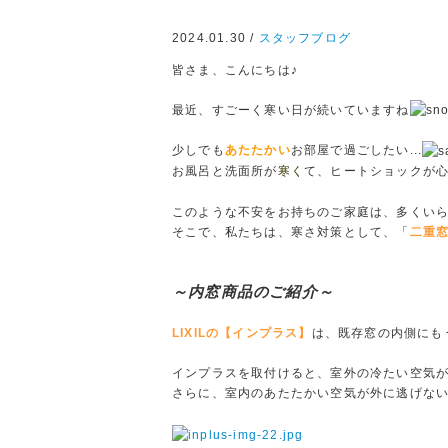
2024.01.30 /
スタッフブログ
皆さま、こんにちは♪
最近、すごーく寒い日が続いていますね
少しでも
あたたかい
お部屋で過ごしたい...
お風呂と洗面所が
寒く
て、ヒートショックが心配
このような不安をお持ちのご家庭は、多くい
そこで、私たちは、寒さ対策として、「
二重
～内窓商品のご紹介～
LIXILの【インプラス】
は、既存窓の内側にも
インプラスを取付けると、室外の冷たい空気
さらに、室内のあたたかい空気が外に逃げな